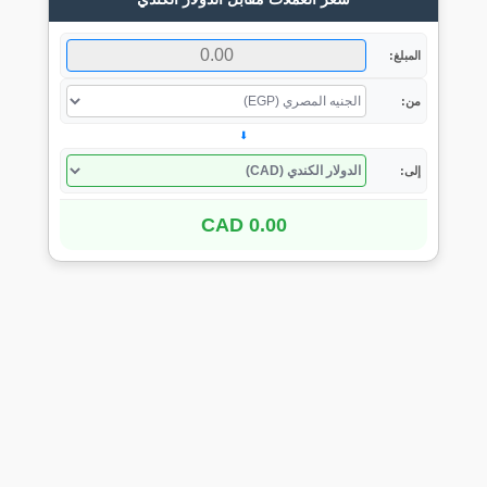
المبلغ:
من:
⬇
إلى:
0.00 CAD