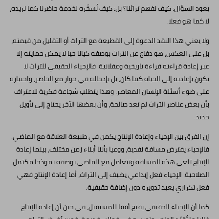
يعود السؤال: كيف نفهم تراثنا؟ بل: كيف نُسخّره لخدمة حاضرنا كما نريده،
لا كما هو فعلا.
ولا يعني هذا النقد الدعوة إلى القطيعة مع التراث أو التقليل من قيمته،
بل على العكس، هو دفاع عن التراث بوصفه كيانا حيا لا يمكن حمايته إلا
عبر إعادة قراءته قراءة تاريخية وعقلانية. فالإحياء الحقيقي للتراث لا
يكون بإعادته إلى الحياة كما كان، بل بإدخاله في حوار مع الحاضر، واختباره
على ضوء أسئلة الإنسان المعاصر. وهذا يتطلب شجاعة فكرية للاعتراف
بأن بعض عناصر التراث لم تعد صالحة، وأن بعضها الآخر يحتاج إلى تأويل
جديد.
إن الفرق بين الإحياء وإعادة الإنتاج يكمن في طبيعة العلاقة مع الماضي.
فالإحياء يفترض مسافة نقدية، ووعيا بأننا أبناء زمن مختلف، بينما إعادة
الإنتاج تلغي هذه المسافة وتتعامل مع الماضي بوصفه نموذجا مكتمل
الصلاحية. الإحياء فعل إبداعي يضيف إلى التراث، أما إعادة الإنتاج فهي
فعل تكراري يعيد تدويره دون إضافة حقيقية.
كما أن الإحياء الحقيقي يفتح أفقا للمستقبل، في حين أن إعادة الإنتاج