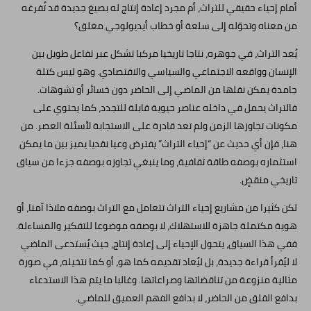
أمام إحياء حقيقي للتراث، أم مجرد إعادة إنتاج له بصيغ جديدة قد تُفرغه
من معناه وتحوّله إلى سلعة أو خطاب أيديولوجي مغلق؟
يُعد التراث، في جوهره، نتاجا تاريخيا مركبا تشكل عبر تفاعل طويل بين
الإنسان وواقعه الاجتماعي والسياسي والاقتصادي. وهو ليس كتلة
جامدة يمكن نقلها من الماضي إلى الحاضر دون خسائر أو تشوهات.
فالتراث يحمل في داخله عناصر حيوية قابلة للتجدد، كما يحتوي على
مكونات تجاوزها الزمن ولم تعد قادرة على الاستجابة لأسئلة العصر. من
هنا، فإن أي حديث عن “إحياء التراث” يفترض وعيا نقديا يميز بين ما يمكن
استثماره بوصفه طاقة ثقافية، وما ينبغي تجاوزه بوصفه جزءا من سياق
تاريخي منقضٍ.
لكن كثيرا من مشاريع إحياء التراث تتعامل مع التراث بوصفه ملاذا آمنا، أو
هوية مكتملة جاهزة للاستهلاك، لا بوصفه موضوعا للتفكير والمساءلة.
ففي هذا السياق، يتحول الإحياء إلى إعادة إنتاج، حيث يُستدعى الماضي
لا ليُقرأ قراءة جديدة، بل ليُعاد تقديمه كما هو، أو كما نتخيله، في صورة
مثالية منزوعة من تناقضاتها وصراعاتها. وغالبا ما يتم هذا الاستدعاء
بدافع القلق من الحاضر، لا بدافع الفهم العميق للماضي.