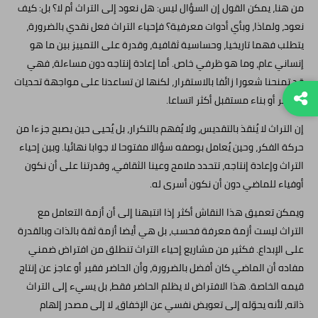
من هنا، يمكن القول إن السؤال ليس: هل نعود إلى التراث أم لا؟ بل: كيف
نعود، ولماذا، وبأي أدوات معرفية؟ فإحياء التراث فعل نقدي بالضرورة،
يتطلب فهما تاريخيا، وحساسية ثقافية، وقدرة على التمييز بين ما هو
إنساني عام، وما هو ظرفي خاص. أما إعادة إنتاجه دون مساءلة، فهي
قد تمنحنا شعورا زائفا بالاستقرار، لكنها لن تساعدنا على مواجهة تحديات
الحاضر أو بناء مستقبل أكثر اتساعا.
إن التراث لا يُنقذ بالتقديس، ولا يُفهم بالتكرار، بل يُحيى حين يصبح جزءا من
حركة الفكر، وحين يُعامل بوصفه سؤالا مفتوحا لا جوابا نهائيا. وبين إحياء
التراث وإعادة إنتاجه، تتحدد ملامح وعينا الثقافي، وقدرتنا على أن نكون
أوفياء للماضي دون أن نكون أسرى له.
ويمكن تعميق هذا النقاش أكثر إذا انتبهنا إلى أن أزمة التعامل مع
التراث ليست أزمة معرفة فحسب، بل هي أيضا أزمة ثقة بالذات وبالقدرة
على الإبداع. فكثير من مشاريع إحياء التراث تنطلق من افتراض ضمني
مفاده أن الماضي كان أفضل بالضرورة، وأن الحاضر فقير أو عاجز عن إنتاج
قيمه الخاصة. هذا الافتراض لا يظلم الحاضر فقط، بل يسيء إلى التراث
ذاته، لأنه يحوّله إلى تعويض نفسي عن الإخفاق، لا إلى مصدر إلهام