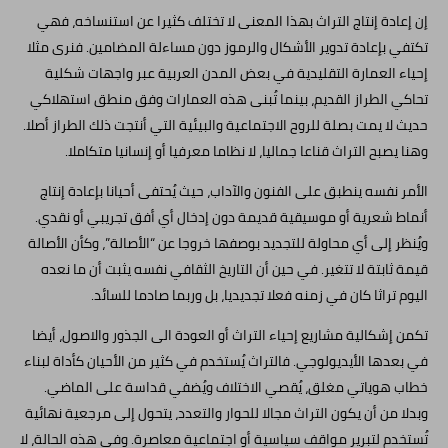
إن إعادة إنتاج التراث بهذا المعنى لا تختلف كثيرا عن استنساخه، فهي
تكتفي بإعادة تدوير الأشكال والرموز دون مساءلة المضامين. فنرى مثلا
إحياء العمارة التقليدية في بعض المدن العربية عبر واجهات شكلية
تحاكي الطراز القديم، بينما تُبنى هذه العمارات وفق منطق استهلاكي
حديث لا يمت بصلة للروح الاجتماعية والبيئية التي أنتجت ذلك الطراز أصلا.
وهنا يصبح التراث قناعا جماليا، لا نظاما معرفيا أو إنسانيا متكاملا.
الأمر نفسه ينطبق على الفنون والآداب، حيث يُحتفى أحيانا بإعادة إنتاج
أنماط شعرية أو موسيقية قديمة دون إدخال أي أفق تجريبي أو نقدي.
ويُنظر إلى أي محاولة للتجديد بوصفها خروجا عن “الأصالة”، وكأن الأصالة
قيمة ثابتة لا تتغير. في حين أن التاريخ الثقافي نفسه يثبت أن ما نعده
اليوم تراثا كان في زمنه فعلا تجديديا، بل وربما صادما للسائد.
تكمن إشكالية مشاريع إحياء التراث أو العودة الى الجذور والاصول، أيضا
في بعدها الأيديولوجي. فالتراث يُستخدم في كثير من الأحيان كأداة لبناء
خطاب هوياتي مغلق، يُقصي الاختلاف ويُضفي قداسة على الماضي.
وبدلا من أن يكون التراث مجالا للحوار والتعدد، يتحول إلى مرجعية نهائية
تُستخدم لتبرير مواقف سياسية أو اجتماعية معاصرة. وفي هذه الحالة، لا