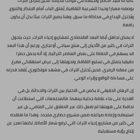
غالبا ما تُقيّد الحاضر وتحبسه في قوالب قديمة. فحين يُفرض التراث
بوصفه معيارا وحيدا للشرعية الثقافية، يُغلق الباب أمام الابتكار والتنوع،
ويُختزل الإبداع في محاكاة ما سبق. وهنا يصبح التراث عبئا بدل أن يكون
رافعة.
لا يمكن تجاهل أيضا البعد الاقتصادي لمشاريع إحياء التراث، حيث يتحول
التراث في كثير من الأحيان إلى منتج سياحي أو تجاري. ورغم أن هذا البعد
قد يسهم في الحفاظ على بعض العناصر التراثية، إلا أنه يحمل خطرا
حقيقيا يتمثل في تسليع الثقافة، وتحويلها إلى عرض استهلاكي مفرغ
من عمقه الرمزي. فحين يُختزل التراث في مشهد فولكلوري، يُفقد قدرته
على مساءلة الواقع وإثراء الوعي.
إن الرهان الحقيقي لا يكمن في الاختيار بين التراث والحداثة، بل في
القدرة على بناء علاقة جدلية بينهما. فالمجتمعات التي استطاعت أن
تحافظ على هويتها لم تفعل ذلك عبر الانغلاق على الماضي، بل عبر
استيعابه وإعادة صياغته ضمن مشروع حضاري متجدد. وهذا ما نفتقده
في كثير من مشاريع إحياء التراث التي ترفع شعار الأصالة، لكنها تعجز عن
إنتاج رؤية مستقبلية.