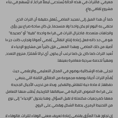
معرفي. فالتراث في هذه الحالة يُستدعى ليملأ فراغا، لا ليُسهم في بناء
مشروع ثقافي واعٍ.
كما أن هذا الميل إلى تمجيد الماضي يُغفل حقيقة أن التراث الذي
نحتفي به اليوم لم يكن واحدا ولا منسجما، بل كان ساحة صراع بين رؤى
واتجاهات متعددة. فاختزال التراث في قراءة واحدة “نقية” أو “صحيحة”
هو في حد ذاته فعل إعادة إنتاج انتقائي، يُقصي أصواتا وتجارب كانت جزءا
أصيلا من ذلك الماضي. وبهذا المعنى، فإن كثيراً من مشاريع الإحياء لا
تُعيد التراث كما كان، بل كما نرغب أن يكون، أي تراثا مُفلترًا، منزوع التعدد،
ومهيأ لخدمة سردية معاصرة بعينها.
تتجلى هذه الإشكالية بوضوح في المجال التعليمي والإعلامي، حيث
يُقدَّم التراث أحيانا بوصفه مجموعة من الحقائق الثابتة التي ينبغي
حفظها، لا مادة حية للنقاش والتفكير. وبدلا من تدريب الأجيال الجديدة
على قراءة النصوص التراثية في سياقاتها التاريخية، يُطلب منها التعامل
معها كمرجعيات مكتملة لا تقبل السؤال. وهنا يتحول “الإحياء” إلى نوع
من التحنيط الرمزي، يحفظ الشكل ويقضي على الروح.
إن تجاوز هذا المأزق يقتضي إعادة تعريف معنى الوفاء للتراث. فالوفاء لا