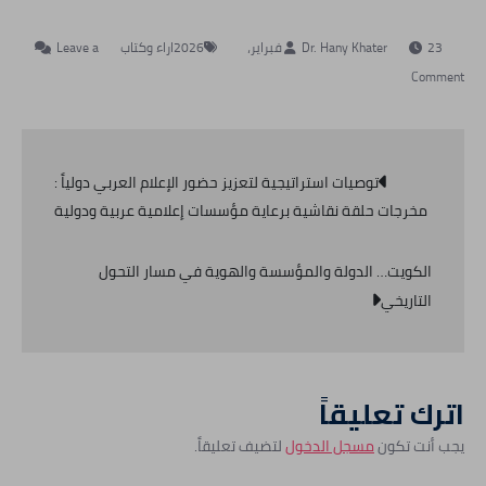
23 فبراير، 2026
اراء وكتاب
Leave a
on
Comment
إحياء
التراث
تصفّح
الثقافي
توصيات استراتيجية لتعزيز حضور الإعلام العربي دولياً :
العربي
المقالات
مخرجات حلقة نقاشية برعاية مؤسسات إعلامية عربية ودولية
..
بين
الكويت… الدولة والمؤسسة والهوية في مسار التحول
أزمة
التاريخي
ثقة
وأزمة
معرفة
اترك تعليقاً
يجب أنت تكون
مسجل الدخول
لتضيف تعليقاً.